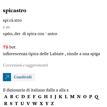
spicastro
spi
|
cà
|
stro
s.m.
1
1960; der. di spica con
-astro.
TS
bot.
infiorescenza tipica delle Labiate , simile a una spiga
Correzioni e suggerimenti
Condividi
Il dizionario di italiano dalla a alla z
A
B
C
D
E
F
G
H
I
J
K
L
M
N
O
P
Q
R
S
T
U
V
W
X
Y
Z