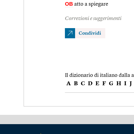
OB
atto a spiegare
Correzioni e suggerimenti
Condividi
Il dizionario di italiano dalla a
A
B
C
D
E
F
G
H
I
J