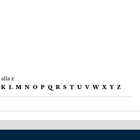
 alla z
K
L
M
N
O
P
Q
R
S
T
U
V
W
X
Y
Z