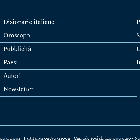
Dizionario italiano
P
Oroscopo
S
Pubblicità
U
Paesi
I
Autori
Newsletter
e 04003131002 • Partita iva 04850721004 • Capitale sociale 120.000 euro •
No