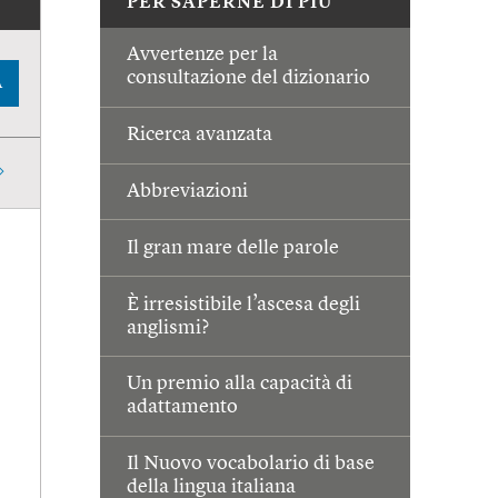
PER SAPERNE DI PIÙ
Avvertenze per la
consultazione del dizionario
A
Ricerca avanzata
Abbreviazioni
Il gran mare delle parole
È irresistibile l’ascesa degli
anglismi?
Un premio alla capacità di
adattamento
Il Nuovo vocabolario di base
della lingua italiana