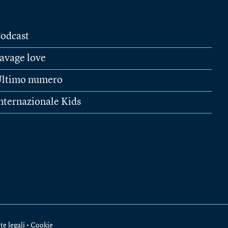
odcast
avage love
ltimo numero
nternazionale Kids
te legali
•
Cookie