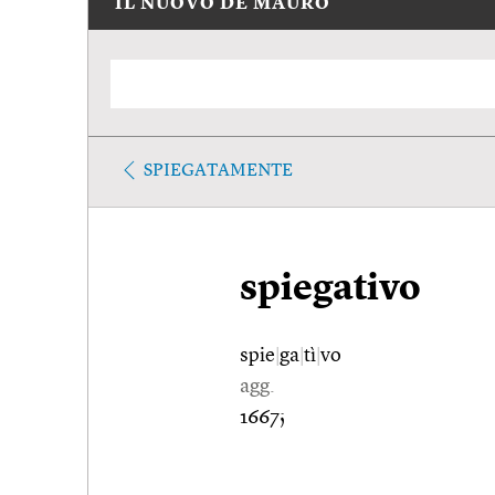
IL NUOVO DE MAURO
SPIEGATAMENTE
spiegativo
spie
|
ga
|
tì
|
vo
agg.
1667;