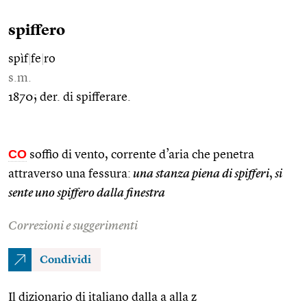
spiffero
spìf
|
fe
|
ro
s.m.
1870; der. di spifferare.
CO
soffio di vento, corrente d’aria che penetra
attraverso una fessura:
una stanza piena di spifferi
,
si
sente uno spiffero dalla finestra
Correzioni e suggerimenti
Condividi
Il dizionario di italiano dalla a alla z