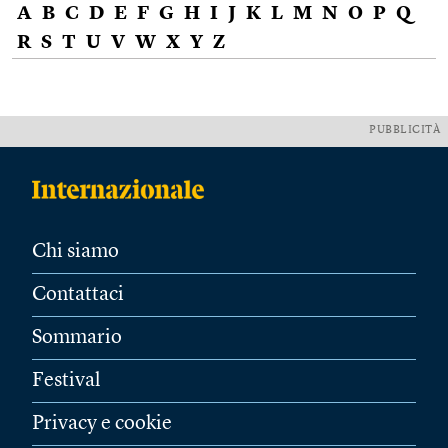
A
B
C
D
E
F
G
H
I
J
K
L
M
N
O
P
Q
R
S
T
U
V
W
X
Y
Z
PUBBLICITÀ
Chi siamo
Contattaci
Sommario
Festival
Privacy e cookie