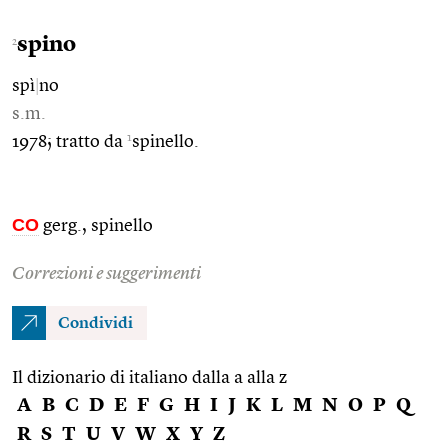
spino
2
spì
|
no
s.m.
1
1978; tratto da
spinello.
CO
gerg., spinello
Correzioni e suggerimenti
Condividi
Il dizionario di italiano dalla a alla z
A
B
C
D
E
F
G
H
I
J
K
L
M
N
O
P
Q
R
S
T
U
V
W
X
Y
Z