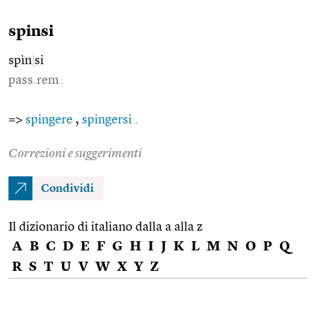
spinsi
spìn
|
si
pass.rem.
=>
spingere
,
spingersi
.
Correzioni e suggerimenti
Condividi
Il dizionario di italiano dalla a alla z
A
B
C
D
E
F
G
H
I
J
K
L
M
N
O
P
Q
R
S
T
U
V
W
X
Y
Z