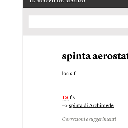
IL NUOVO DE MAURO
spinta aerosta
loc.s.f.
TS
fis.
=>
spinta di Archimede
Correzioni e suggerimenti