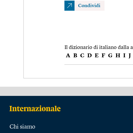
Condividi
Il dizionario di italiano dalla a
A
B
C
D
E
F
G
H
I
J
Chi siamo