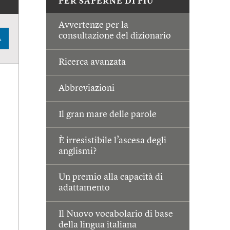
PER SAPERNE DI PIÙ
Avvertenze per la
consultazione del dizionario
A
Ricerca avanzata
Abbreviazioni
Il gran mare delle parole
È irresistibile l’ascesa degli
anglismi?
Un premio alla capacità di
adattamento
Il Nuovo vocabolario di base
della lingua italiana