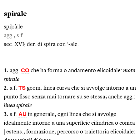
spirale
spi
|
rà
|
le
agg., s.f.
1
sec. XVI; der. di spira con
-ale.
1.
CO
agg.
che ha forma o andamento elicoidale:
moto
spirale
2.
TS
s.f.
geom. linea curva che si avvolge intorno a un
punto fisso senza mai tornare su se stessa; anche agg.:
linea spirale
3.
AU
s.f.
in generale, ogni linea che si avvolge
idealmente intorno a una superficie cilindrica o conica
|
estens., formazione, percorso o traiettoria elicoidale: