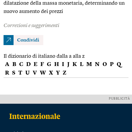
dilatazione della massa monetaria, determinando un
nuovo aumento dei prezzi
Correzioni e suggerimenti
Condividi
Il dizionario di italiano dalla a alla z
A
B
C
D
E
F
G
H
I
J
K
L
M
N
O
P
Q
R
S
T
U
V
W
X
Y
Z
PUBBLICITÀ