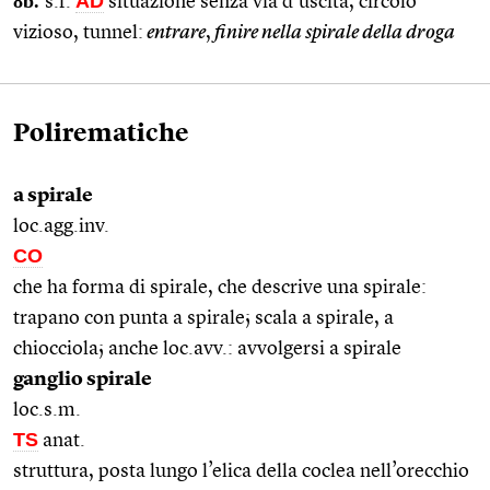
8b.
AD
s.f.
situazione senza via d’uscita, circolo
vizioso, tunnel:
entrare
,
finire nella spirale della droga
Polirematiche
a spirale
loc.agg.inv.
CO
che ha forma di spirale, che descrive una spirale:
trapano con punta a spirale; scala a spirale, a
chiocciola; anche loc.avv.: avvolgersi a spirale
ganglio spirale
loc.s.m.
TS
anat.
struttura, posta lungo l’elica della coclea nell’orecchio