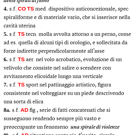
dense spirali di fumo
4.
CO
TS
s.f.
med. dispositivo anticoncezionale, spec.
spiraliforme e di materiale vario, che si inserisce nella
cavità uterina
5.
TS
s.f.
tecn. molla avvolta attorno a un perno, come
ad es. quella di alcuni tipi di orologio, e sollecitata da
forze indirette perpendicolarmente all’asse
6.
TS
s.f.
aer. nel volo acrobatico, evoluzione di un
velivolo che consiste nel salire o scendere con
avvitamento elicoidale lungo una verticale
7.
TS
s.f.
sport nel pattinaggio artistico, figura
consistente nel volteggiare su un piede descrivendo
una sorta di elica
8a.
AD
s.f.
fig., serie di fatti concatenati che si
susseguono rendendo sempre più vasto e
preoccupante un fenomeno:
una spirale di violenze