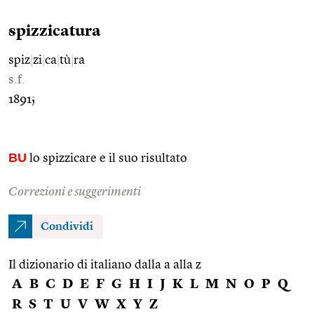
spizzicatura
spiz
|
zi
|
ca
|
tù
|
ra
s.f.
1891;
BU
lo spizzicare e il suo risultato
Correzioni e suggerimenti
Condividi
Il dizionario di italiano dalla a alla z
A
B
C
D
E
F
G
H
I
J
K
L
M
N
O
P
Q
R
S
T
U
V
W
X
Y
Z