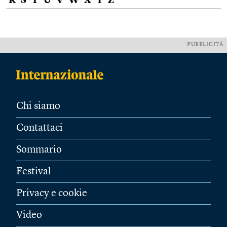
R
S
T
U
V
W
X
Y
Z
PUBBLICITÀ
Chi siamo
Contattaci
Sommario
Festival
Privacy e cookie
Video