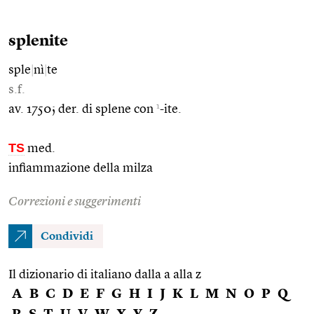
splenite
sple
|
nì
|
te
s.f.
1
av. 1750; der. di splene con
-ite.
TS
med.
infiammazione della milza
Correzioni e suggerimenti
Condividi
Il dizionario di italiano dalla a alla z
A
B
C
D
E
F
G
H
I
J
K
L
M
N
O
P
Q