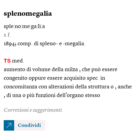
splenomegalia
sple
|
no
|
me
|
ga
|
lì
|
a
s.f.
1894; comp. di spleno- e -megalia.
TS
med.
aumento di volume della milza , che può essere
congenito oppure essere acquisito spec. in
concomitanza con alterazioni della struttura o , anche
, di una o più funzioni dell’organo stesso
Correzioni e suggerimenti
Condividi