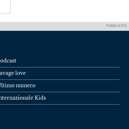
PUBBLICITÀ
odcast
avage love
ltimo numero
nternazionale Kids