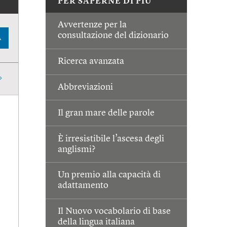
PER SAPERNE DI PIÙ
Avvertenze per la
consultazione del dizionario
A
Ricerca avanzata
Abbreviazioni
Il gran mare delle parole
È irresistibile l’ascesa degli
anglismi?
Un premio alla capacità di
adattamento
Il Nuovo vocabolario di base
della lingua italiana