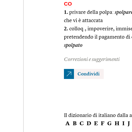
CO
1.
privare della polpa:
spolpare
che vi è attaccata
2.
colloq., impoverire, immise
pretendendo il pagamento di
spolpato
Correzioni e suggerimenti
Condividi
Il dizionario di italiano dalla a
A
B
C
D
E
F
G
H
I
J