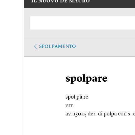
IL NUOVO DE MAURO
SPOLPAMENTO
spolpare
spol
|
pà
|
re
v.tr.
av. 1300; der. di polpa con s- 