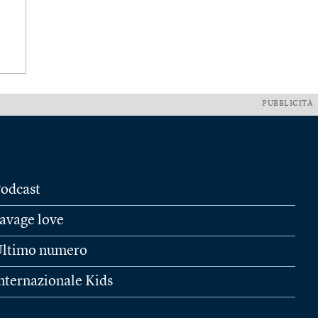
PUBBLICITÀ
odcast
avage love
ltimo numero
nternazionale Kids