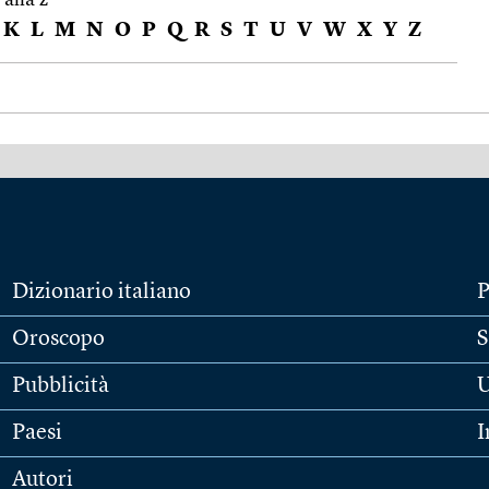
K
L
M
N
O
P
Q
R
S
T
U
V
W
X
Y
Z
Dizionario italiano
P
Oroscopo
S
Pubblicità
U
Paesi
I
Autori