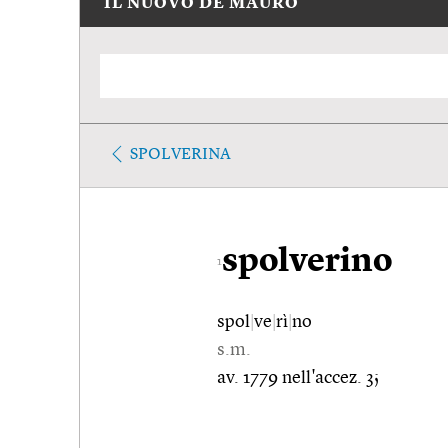
IL NUOVO DE MAURO
SPOLVERINA
spolverino
1
spol
|
ve
|
rì
|
no
s.m.
av. 1779 nell'accez. 3;