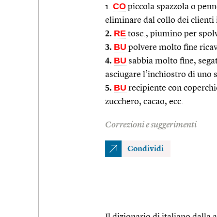
CO
1.
piccola spazzola o penne
eliminare dal collo dei clienti 
2.
RE
tosc., piumino per spolv
3.
BU
polvere molto fine rica
4.
BU
sabbia molto fine, segat
asciugare l’inchiostro di uno s
5.
BU
recipiente con coperchi
zucchero, cacao, ecc.
Correzioni e suggerimenti
Condividi
Il dizionario di italiano dalla a