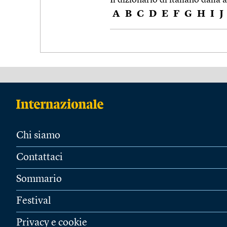
A
B
C
D
E
F
G
H
I
J
Chi siamo
Contattaci
Sommario
Festival
Privacy e cookie