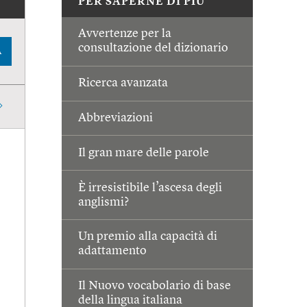
PER SAPERNE DI PIÙ
Avvertenze per la
consultazione del dizionario
A
Ricerca avanzata
Abbreviazioni
Il gran mare delle parole
È irresistibile l’ascesa degli
anglismi?
Un premio alla capacità di
adattamento
Il Nuovo vocabolario di base
della lingua italiana