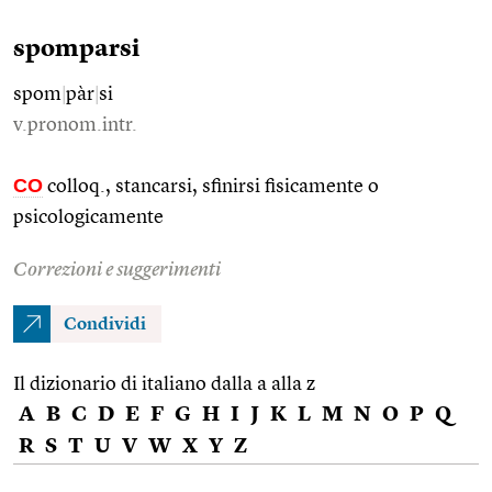
spomparsi
spom
|
pàr
|
si
v.pronom.intr.
CO
colloq., stancarsi, sfinirsi fisicamente o
psicologicamente
Correzioni e suggerimenti
Condividi
Il dizionario di italiano dalla a alla z
A
B
C
D
E
F
G
H
I
J
K
L
M
N
O
P
Q
R
S
T
U
V
W
X
Y
Z