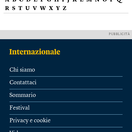
A
B
C
D
E
F
G
H
I
J
K
L
M
N
O
P
Q
R
S
T
U
V
W
X
Y
Z
PUBBLICITÀ
Chi siamo
Contattaci
Sommario
Festival
Privacy e cookie