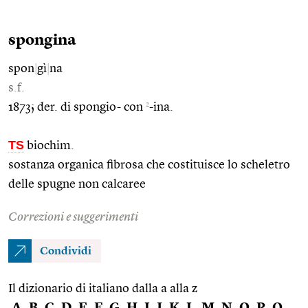
spongina
spon
|
gì
|
na
s.f.
2
1873; der. di spongio- con
-ina.
TS
biochim.
sostanza organica fibrosa che costituisce lo scheletro
delle spugne non calcaree
Correzioni e suggerimenti
Condividi
Il dizionario di italiano dalla a alla z