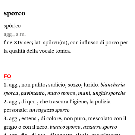
sporco
spòr
|
co
agg., s.m.
fine XIV sec; lat. spŭrcu(m), con influsso di porco per
la qualità della vocale tonica.
FO
1.
agg., non pulito; sudicio, sozzo, lurido:
biancheria
sporca
,
pavimento
,
muro sporco
,
mani
,
unghie sporche
2.
agg., di qcn., che trascura l’igiene, la pulizia
personale:
un ragazzo sporco
3.
agg., estens., di colore, non puro, mescolato con il
grigio o con il nero:
bianco sporco
,
azzurro sporco