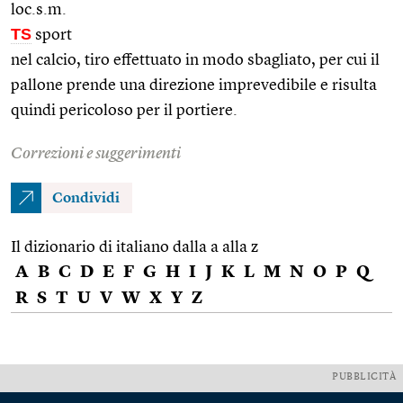
loc.s.m.
TS
sport
nel calcio, tiro effettuato in modo sbagliato, per cui il
pallone prende una direzione imprevedibile e risulta
quindi pericoloso per il portiere.
Correzioni e suggerimenti
Condividi
Il dizionario di italiano dalla a alla z
A
B
C
D
E
F
G
H
I
J
K
L
M
N
O
P
Q
R
S
T
U
V
W
X
Y
Z
PUBBLICITÀ