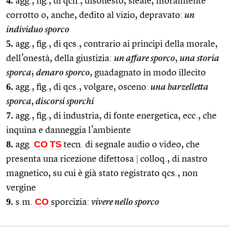
4.
agg., fig., di qcn., disonesto, sleale, moralmente
corrotto o, anche, dedito al vizio, depravato:
un
individuo sporco
5.
agg., fig., di qcs., contrario ai principi della morale,
dell’onestà, della giustizia:
un affare sporco
,
una storia
sporca
;
denaro sporco
, guadagnato in modo illecito
6.
agg., fig., di qcs., volgare, osceno:
una barzelletta
sporca
,
discorsi sporchi
7.
agg., fig., di industria, di fonte energetica, ecc., che
inquina e danneggia l’ambiente
8.
CO
TS
agg.
tecn. di segnale audio o video, che
presenta una ricezione difettosa
|
colloq., di nastro
magnetico, su cui è già stato registrato qcs., non
vergine
9.
CO
s.m.
sporcizia:
vivere nello sporco