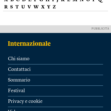
A
B
C
D
E
F
G
H
I
J
K
L
M
N
O
P
Q
R
S
T
U
V
W
X
Y
Z
PUBBLICITÀ
Chi siamo
Contattaci
Sommario
Festival
Privacy e cookie