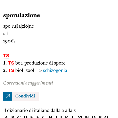
sporulazione
spo
|
ru
|
la
|
zió
|
ne
s.f.
1906;
TS
1.
TS
bot. produzione di spore
2.
TS
biol. zool. =>
schizogonia
Correzioni e suggerimenti
Condividi
Il dizionario di italiano dalla a alla z