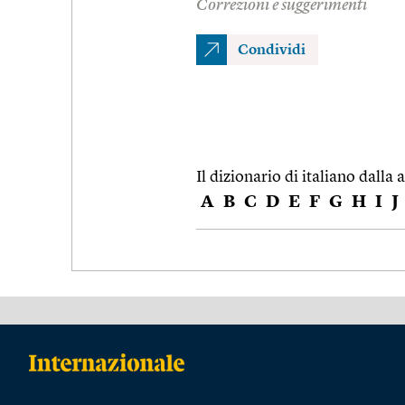
Correzioni e suggerimenti
Condividi
Il dizionario di italiano dalla a
A
B
C
D
E
F
G
H
I
J