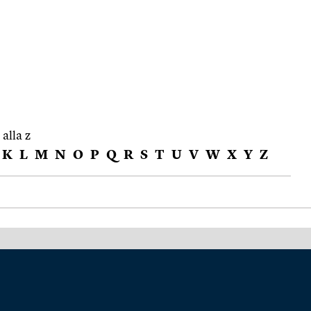
 alla z
K
L
M
N
O
P
Q
R
S
T
U
V
W
X
Y
Z