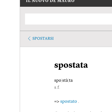
IL NUOVO DE MAURO
SPOSTARSI
spostata
spo
|
stà
|
ta
s.f.
=>
spostato
.