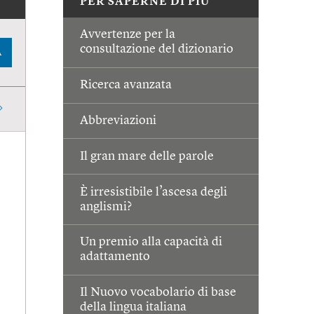
PER SAPERNE DI PIÙ
Avvertenze per la
consultazione del dizionario
A
Ricerca avanzata
Abbreviazioni
Il gran mare delle parole
È irresistibile l’ascesa degli
anglismi?
Un premio alla capacità di
adattamento
Il Nuovo vocabolario di base
della lingua italiana