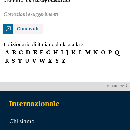
prodotto:
uno
spray
insetticida
Correzioni e suggerimenti
Condividi
Il dizionario di italiano dalla a alla z
A
B
C
D
E
F
G
H
I
J
K
L
M
N
O
P
Q
R
S
T
U
V
W
X
Y
Z
PUBBLICITÀ
Chi siamo