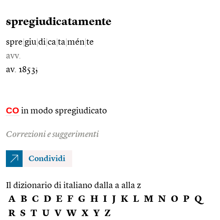
spregiudicatamente
spre
|
giu
|
di
|
ca
|
ta
|
mén
|
te
avv.
av. 1853;
CO
in modo spregiudicato
Correzioni e suggerimenti
Condividi
Il dizionario di italiano dalla a alla z
A
B
C
D
E
F
G
H
I
J
K
L
M
N
O
P
Q
R
S
T
U
V
W
X
Y
Z