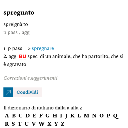
spregnato
spre
|
gnà
|
to
p.pass., agg.
1. p.pass. =>
spregnare
2.
BU
agg.
spec. di un animale, che ha partorito, che si
è sgravato
Correzioni e suggerimenti
Condividi
Il dizionario di italiano dalla a alla z
A
B
C
D
E
F
G
H
I
J
K
L
M
N
O
P
Q
R
S
T
U
V
W
X
Y
Z