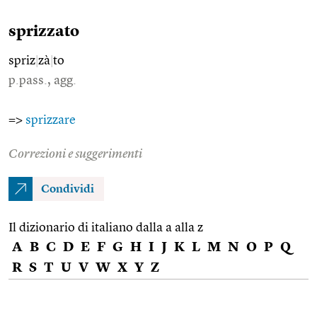
sprizzato
spriz
|
zà
|
to
p.pass., agg.
=>
sprizzare
Correzioni e suggerimenti
Condividi
Il dizionario di italiano dalla a alla z
A
B
C
D
E
F
G
H
I
J
K
L
M
N
O
P
Q
R
S
T
U
V
W
X
Y
Z