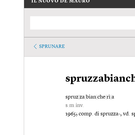
IL NUOVO DE MAURO
SPRUNARE
spruzzabianch
spruz
|
za
|
bian
|
che
|
rì
|
a
s.m.inv.
1965; comp. di spruzza-, vd. s