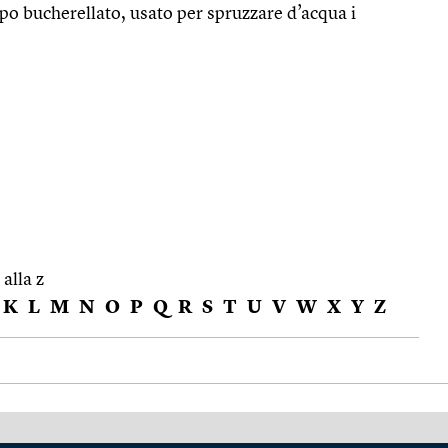
po bucherellato, usato per spruzzare d’acqua i
 alla z
K
L
M
N
O
P
Q
R
S
T
U
V
W
X
Y
Z