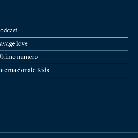
odcast
avage love
ltimo numero
nternazionale Kids