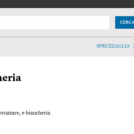
CERC
SPRUZZAGLIA
eria
pruzzare, e biancheria.