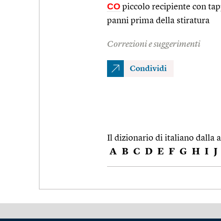
CO
piccolo recipiente con tap
panni prima della stiratura
Correzioni e suggerimenti
Condividi
Il dizionario di italiano dalla a
A
B
C
D
E
F
G
H
I
J