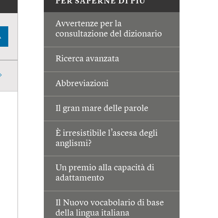
PER SAPERNE DI PIÙ
Avvertenze per la
consultazione del dizionario
A
Ricerca avanzata
Abbreviazioni
Il gran mare delle parole
È irresistibile l’ascesa degli
anglismi?
Un premio alla capacità di
adattamento
Il Nuovo vocabolario di base
della lingua italiana