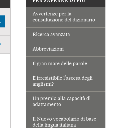
PER SAPERNE DI PIÙ
Avvertenze per la
consultazione del dizionario
A
Ricerca avanzata
Abbreviazioni
Il gran mare delle parole
È irresistibile l’ascesa degli
anglismi?
Un premio alla capacità di
adattamento
Il Nuovo vocabolario di base
della lingua italiana