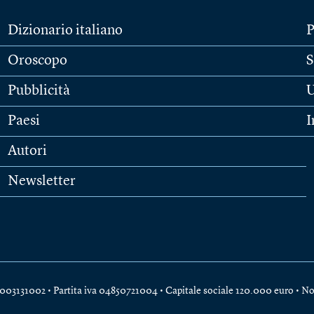
Dizionario italiano
P
Oroscopo
S
Pubblicità
U
Paesi
I
Autori
Newsletter
e 04003131002 • Partita iva 04850721004 • Capitale sociale 120.000 euro •
No