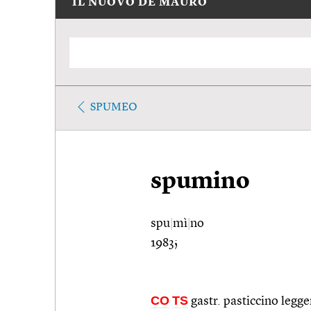
IL NUOVO DE MAURO
SPUMEO
spumino
spu
|
mì
|
no
1983;
CO
TS
gastr. pasticcino legge