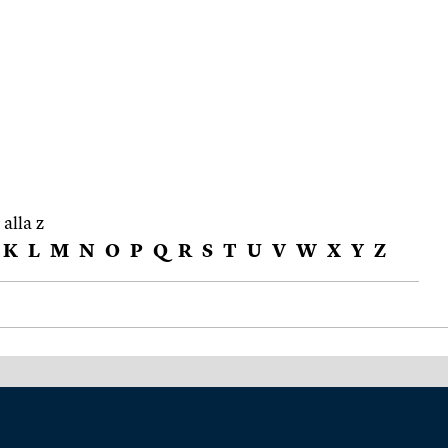
 alla z
K
L
M
N
O
P
Q
R
S
T
U
V
W
X
Y
Z