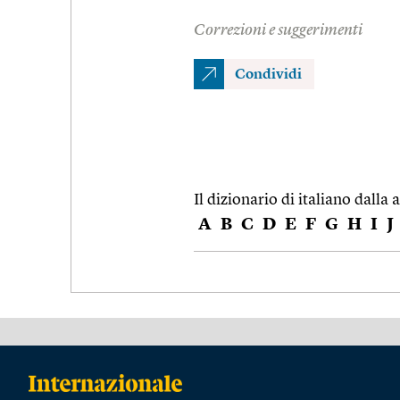
Correzioni e suggerimenti
Condividi
Il dizionario di italiano dalla a
A
B
C
D
E
F
G
H
I
J