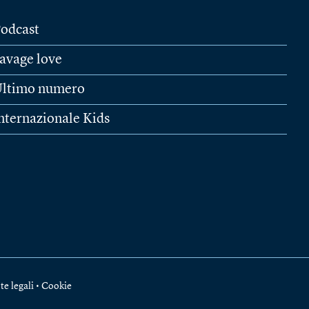
odcast
avage love
ltimo numero
nternazionale Kids
te legali
•
Cookie