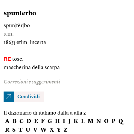
spunterbo
spun
|
tèr
|
bo
s.m.
1865; etim. incerta.
RE
tosc.
mascherina della scarpa
Correzioni e suggerimenti
Condividi
Il dizionario di italiano dalla a alla z
A
B
C
D
E
F
G
H
I
J
K
L
M
N
O
P
Q
R
S
T
U
V
W
X
Y
Z