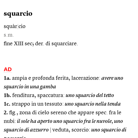
squarcio
squàr
|
cio
s.m.
fine XIII sec; der. di squarciare.
AD
1a.
ampia e profonda ferita, lacerazione:
avere uno
squarcio in una gamba
1b.
fenditura, spaccatura:
uno squarcio del tetto
1c.
strappo in un tessuto:
uno squarcio nella tenda
2.
fig., zona di cielo sereno che appare spec. fra le
nubi:
il sole ha aperto uno squarcio fra le nuvole
,
uno
squarcio di azzurro
|
veduta, scorcio:
uno squarcio di