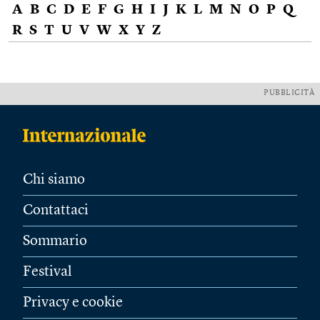
A
B
C
D
E
F
G
H
I
J
K
L
M
N
O
P
Q
R
S
T
U
V
W
X
Y
Z
PUBBLICITÀ
Chi siamo
Contattaci
Sommario
Festival
Privacy e cookie