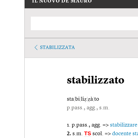
IL NUOVO DE MAURO
STABILIZZATA
stabilizzato
sta
|
bi
|
liẓ
|
ẓà
|
to
p.pass., agg., s.m.
1. p.pass., agg. =>
stabilizzare
2.
TS
s.m.
scol. =>
docente st