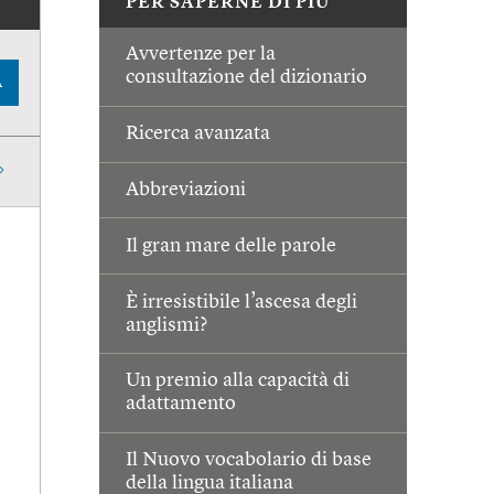
PER SAPERNE DI PIÙ
Avvertenze per la
consultazione del dizionario
A
Ricerca avanzata
Abbreviazioni
Il gran mare delle parole
È irresistibile l’ascesa degli
anglismi?
Un premio alla capacità di
adattamento
Il Nuovo vocabolario di base
della lingua italiana