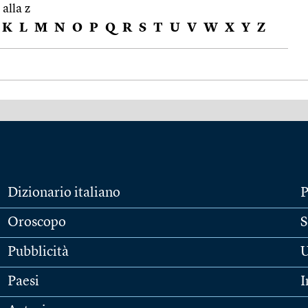
 alla z
K
L
M
N
O
P
Q
R
S
T
U
V
W
X
Y
Z
Dizionario italiano
P
Oroscopo
S
Pubblicità
U
Paesi
I