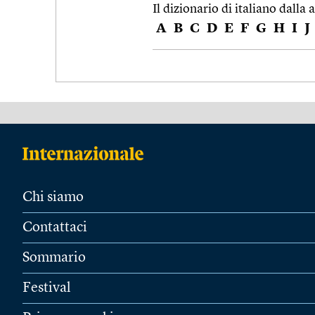
Il dizionario di italiano dalla a
A
B
C
D
E
F
G
H
I
J
Chi siamo
Contattaci
Sommario
Festival