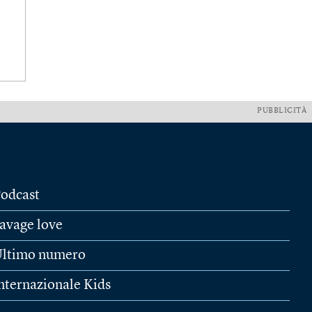
PUBBLICITÀ
odcast
avage love
ltimo numero
nternazionale Kids