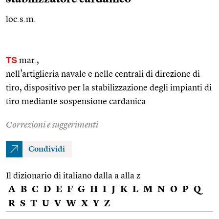
loc.s.m.
TS
mar.
,
nell’artiglieria navale e nelle centrali di direzione di
tiro, dispositivo per la stabilizzazione degli impianti di
tiro mediante sospensione cardanica
Correzioni e suggerimenti
Condividi
Il dizionario di italiano dalla a alla z
A
B
C
D
E
F
G
H
I
J
K
L
M
N
O
P
Q
R
S
T
U
V
W
X
Y
Z