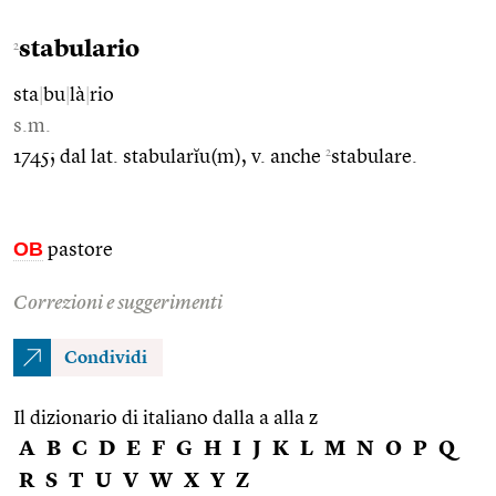
stabulario
2
sta
|
bu
|
là
|
rio
s.m.
2
1745; dal lat. stabularĭu(m), v. anche
stabulare.
OB
pastore
Correzioni e suggerimenti
Condividi
Il dizionario di italiano dalla a alla z
A
B
C
D
E
F
G
H
I
J
K
L
M
N
O
P
Q
R
S
T
U
V
W
X
Y
Z