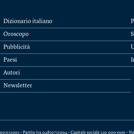
Dizionario italiano
P
Oroscopo
S
Pubblicità
U
Paesi
I
Autori
Newsletter
e 04003131002 • Partita iva 04850721004 • Capitale sociale 120.000 euro •
No