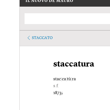
IL NUOVO DE MAURO
STACCATO
staccatura
stac
|
ca
|
tù
|
ra
s.f.
1873;