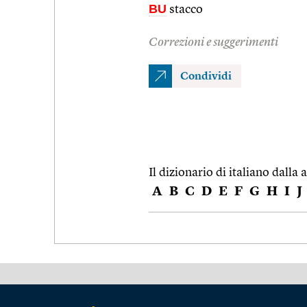
BU
stacco
Correzioni e suggerimenti
Condividi
Il dizionario di italiano dalla a
A
B
C
D
E
F
G
H
I
J