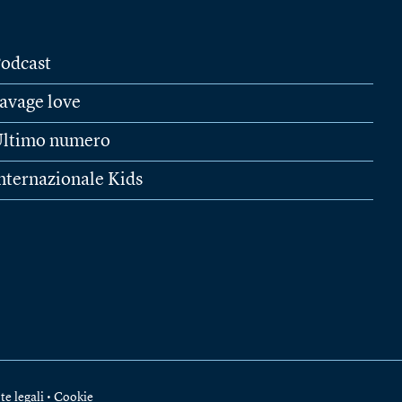
odcast
avage love
ltimo numero
nternazionale Kids
te legali
•
Cookie