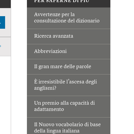
PER SAPERNE DI PIÙ
Avvertenze per la
consultazione del dizionario
A
Ricerca avanzata
Abbreviazioni
Il gran mare delle parole
È irresistibile l’ascesa degli
anglismi?
Un premio alla capacità di
adattamento
Il Nuovo vocabolario di base
della lingua italiana