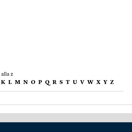
 alla z
K
L
M
N
O
P
Q
R
S
T
U
V
W
X
Y
Z