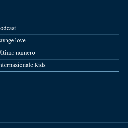
odcast
avage love
ltimo numero
nternazionale Kids