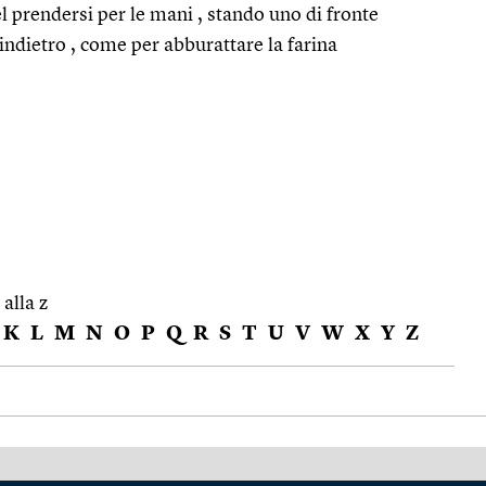
el prendersi per le mani , stando uno di fronte
 e indietro , come per abburattare la farina
 alla z
K
L
M
N
O
P
Q
R
S
T
U
V
W
X
Y
Z