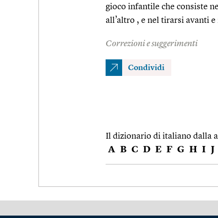
gioco infantile che consiste n
all’altro , e nel tirarsi avanti
Correzioni e suggerimenti
Condividi
Il dizionario di italiano dalla a
A
B
C
D
E
F
G
H
I
J