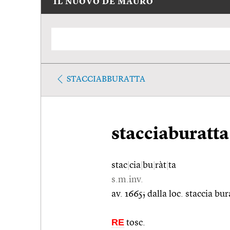
IL NUOVO DE MAURO
STACCIABBURATTA
stacciaburatta
stac
|
cia
|
bu
|
ràt
|
ta
s.m.inv.
av. 1665; dalla loc. staccia bu
RE
tosc.