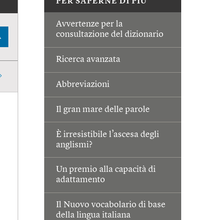
PER SAPERNE DI PIÙ
Avvertenze per la
consultazione del dizionario
A
Ricerca avanzata
Abbreviazioni
Il gran mare delle parole
È irresistibile l’ascesa degli
anglismi?
Un premio alla capacità di
adattamento
Il Nuovo vocabolario di base
della lingua italiana