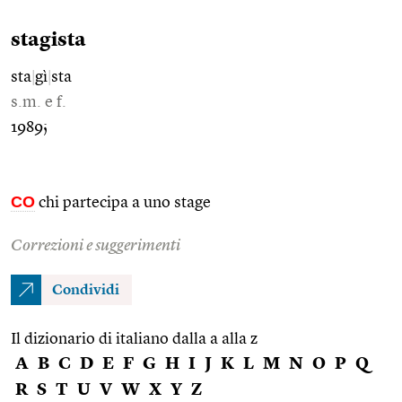
stagista
sta
|
gì
|
sta
s.m. e f.
1989;
CO
chi partecipa a uno stage
Correzioni e suggerimenti
Condividi
Il dizionario di italiano dalla a alla z
A
B
C
D
E
F
G
H
I
J
K
L
M
N
O
P
Q
R
S
T
U
V
W
X
Y
Z