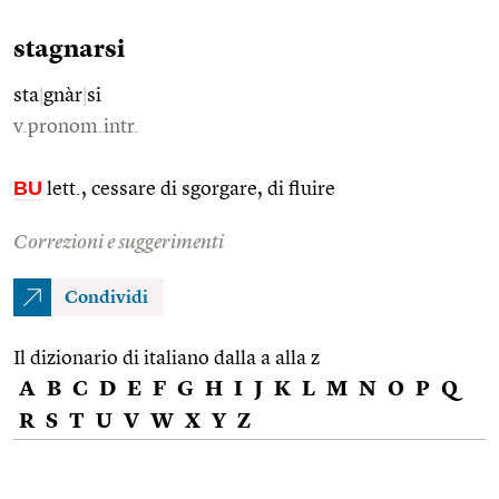
stagnarsi
sta
|
gnàr
|
si
v.pronom.intr.
BU
lett., cessare di sgorgare, di fluire
Correzioni e suggerimenti
Condividi
Il dizionario di italiano dalla a alla z
A
B
C
D
E
F
G
H
I
J
K
L
M
N
O
P
Q
R
S
T
U
V
W
X
Y
Z