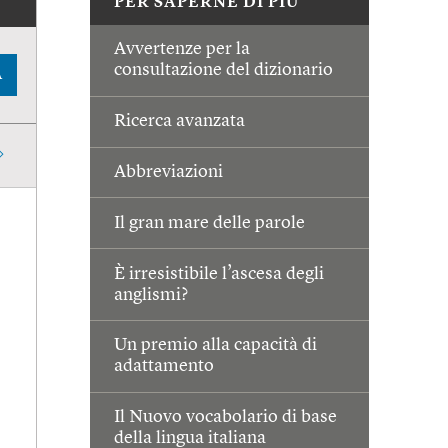
PER SAPERNE DI PIÙ
Avvertenze per la
consultazione del dizionario
A
Ricerca avanzata
Abbreviazioni
Il gran mare delle parole
È irresistibile l’ascesa degli
anglismi?
Un premio alla capacità di
adattamento
Il Nuovo vocabolario di base
della lingua italiana