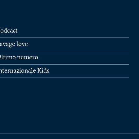
odcast
avage love
ltimo numero
nternazionale Kids