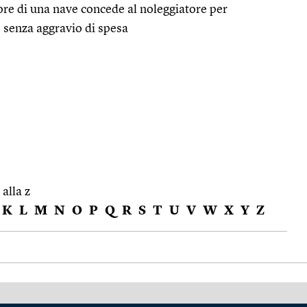
re di una nave concede al noleggiatore per
co senza aggravio di spesa
 alla z
K
L
M
N
O
P
Q
R
S
T
U
V
W
X
Y
Z