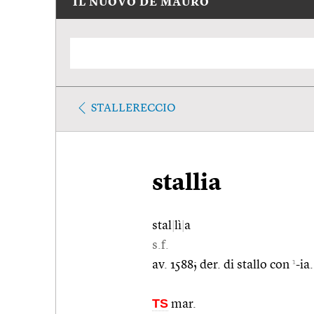
IL NUOVO DE MAURO
STALLERECCIO
stallia
stal
|
lì
|
a
s.f.
1
av. 1588; der. di stallo con
-ia.
TS
mar.