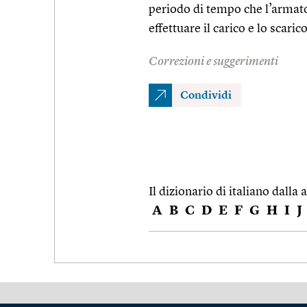
periodo di tempo che l’armato
effettuare il carico e lo scari
Correzioni e suggerimenti
Condividi
Il dizionario di italiano dalla a
A
B
C
D
E
F
G
H
I
J