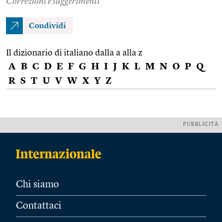
Correzioni e suggerimenti
Condividi
Il dizionario di italiano dalla a alla z
A
B
C
D
E
F
G
H
I
J
K
L
M
N
O
P
Q
R
S
T
U
V
W
X
Y
Z
PUBBLICITÀ
Chi siamo
Contattaci