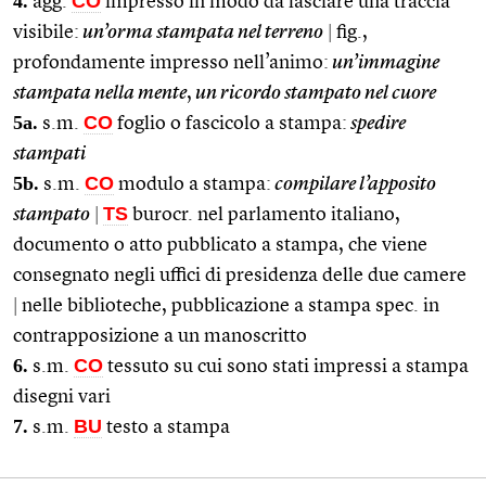
4.
CO
agg.
impresso in modo da lasciare una traccia
visibile:
un’orma stampata nel terreno
|
fig.,
profondamente impresso nell’animo:
un’immagine
stampata nella mente
,
un ricordo stampato nel cuore
5a.
CO
s.m.
foglio o fascicolo a stampa:
spedire
stampati
5b.
CO
s.m.
modulo a stampa:
compilare l’apposito
TS
stampato
|
burocr. nel parlamento italiano,
documento o atto pubblicato a stampa, che viene
consegnato negli uffici di presidenza delle due camere
|
nelle biblioteche, pubblicazione a stampa spec. in
contrapposizione a un manoscritto
6.
CO
s.m.
tessuto su cui sono stati impressi a stampa
disegni vari
7.
BU
s.m.
testo a stampa