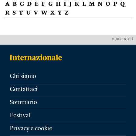
A
B
C
D
E
F
G
H
I
J
K
L
M
N
O
P
Q
R
S
T
U
V
W
X
Y
Z
PUBBLICITÀ
Chi siamo
Contattaci
Sommario
Festival
Privacy e cookie