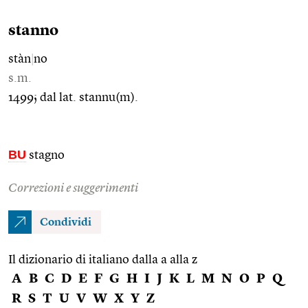
stanno
stàn
|
no
s.m.
1499; dal lat. stannu(m).
BU
stagno
Correzioni e suggerimenti
Condividi
Il dizionario di italiano dalla a alla z
A
B
C
D
E
F
G
H
I
J
K
L
M
N
O
P
Q
R
S
T
U
V
W
X
Y
Z