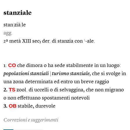
stanziale
stan
|
zià
|
le
agg.
1
2ª metà XIII sec; der. di stanzia con
-ale.
CO
1.
che dimora o ha sede stabilmente in un luogo:
popolazioni stanziali
|
turismo stanziale
, che si svolge in
una zona determinata ed entro un breve raggio
2.
TS
zool. di uccelli o di selvaggina, che non migrano
o non effettuano spostamenti notevoli
3.
OB
stabile, durevole
Correzioni e suggerimenti