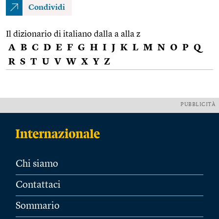
Condividi
Il dizionario di italiano dalla a alla z
A
B
C
D
E
F
G
H
I
J
K
L
M
N
O
P
Q
R
S
T
U
V
W
X
Y
Z
PUBBLICITÀ
Chi siamo
Contattaci
Sommario