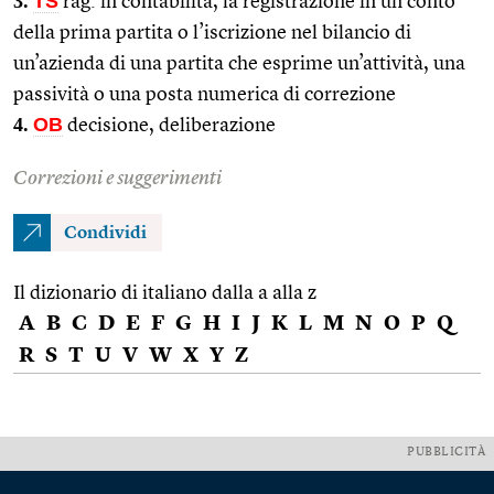
3.
TS
rag. in contabilità, la registrazione in un conto
della prima partita o l’iscrizione nel bilancio di
un’azienda di una partita che esprime un’attività, una
passività o una posta numerica di correzione
4.
OB
decisione, deliberazione
Correzioni e suggerimenti
Condividi
Il dizionario di italiano dalla a alla z
A
B
C
D
E
F
G
H
I
J
K
L
M
N
O
P
Q
R
S
T
U
V
W
X
Y
Z
PUBBLICITÀ