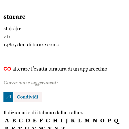
starare
sta
|
rà
|
re
v.tr.
1960; der. di tarare con s-.
CO
alterare l’esatta taratura di un apparecchio
Correzioni e suggerimenti
Condividi
Il dizionario di italiano dalla a alla z
A
B
C
D
E
F
G
H
I
J
K
L
M
N
O
P
Q