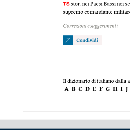
TS
stor. nei Paesi Bassi nei 
supremo comandante militar
Correzioni e suggerimenti
Condividi
Il dizionario di italiano dalla a
A
B
C
D
E
F
G
H
I
J