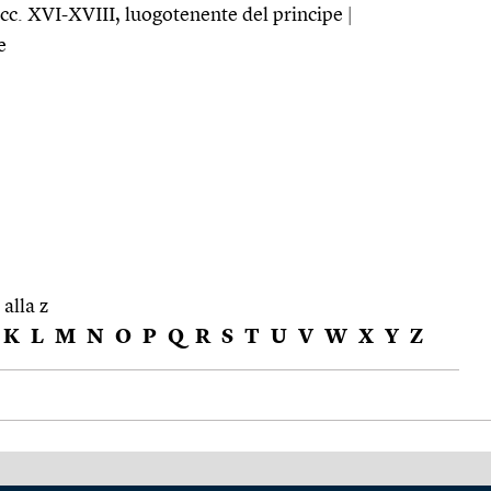
secc. XVI-XVIII, luogotenente del principe
|
e
 alla z
K
L
M
N
O
P
Q
R
S
T
U
V
W
X
Y
Z