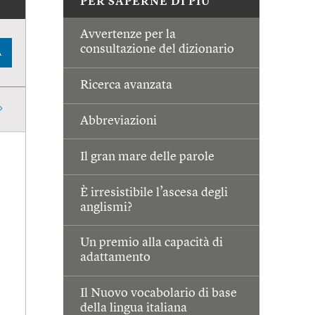
PER SAPERNE DI PIÙ
Avvertenze per la
consultazione del dizionario
A
Ricerca avanzata
Abbreviazioni
Il gran mare delle parole
È irresistibile l’ascesa degli
anglismi?
Un premio alla capacità di
adattamento
Il Nuovo vocabolario di base
della lingua italiana