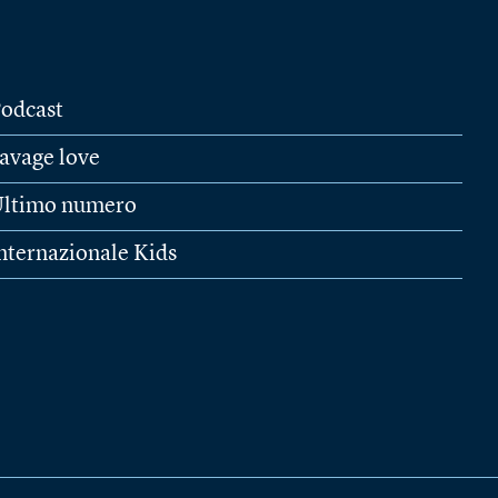
odcast
avage love
ltimo numero
nternazionale Kids