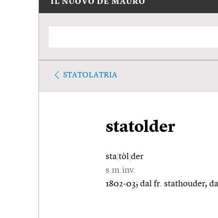
IL NUOVO DE MAURO
STATOLATRIA
statolder
sta
|
tòl
|
der
s.m.inv.
1802-03; dal fr. stathouder, da