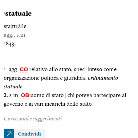
statuale
1
sta
|
tu
|
à
|
le
agg., s.m.
1843;
CO
1. agg.
relativo allo stato, spec. inteso come
organizzazione politica e giuridica:
ordinamento
statuale
2.
OB
s.m.
uomo di stato
|
chi poteva partecipare al
governo e ai vari incarichi dello stato
Correzioni e suggerimenti
Condividi