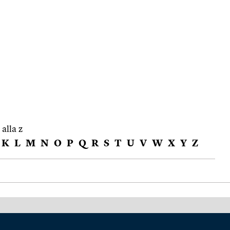
 alla z
K
L
M
N
O
P
Q
R
S
T
U
V
W
X
Y
Z