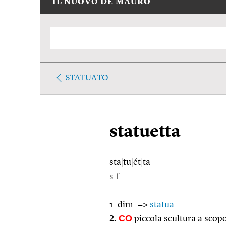
IL NUOVO DE MAURO
STATUATO
statuetta
sta
|
tu
|
ét
|
ta
s.f.
1. dim. =>
statua
2.
CO
piccola scultura a scop