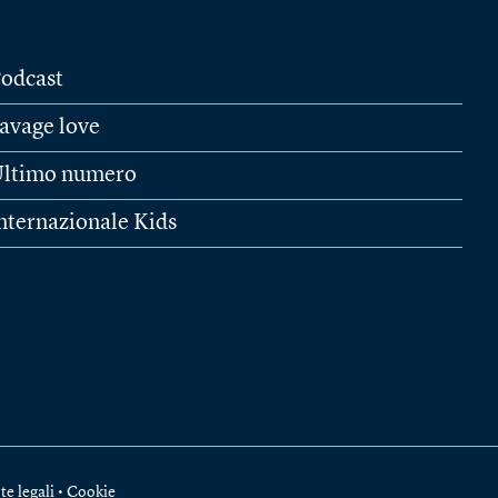
odcast
avage love
ltimo numero
nternazionale Kids
te legali
•
Cookie