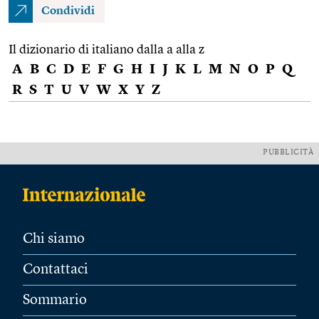
Condividi
Il dizionario di italiano dalla a alla z
A
B
C
D
E
F
G
H
I
J
K
L
M
N
O
P
Q
R
S
T
U
V
W
X
Y
Z
PUBBLICITÀ
Chi siamo
Contattaci
Sommario