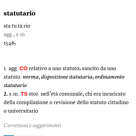
statutario
sta
|
tu
|
tà
|
rio
agg., s.m.
1546;
CO
1. agg.
relativo a uno statuto; sancito da uno
statuto:
norma
,
disposizione statutaria
;
ordinamento
statutario
2.
TS
s.m.
stor. nell’età comunale, chi era incaricato
della compilazione o revisione dello statuto cittadino
o universitario
Correzioni e suggerimenti