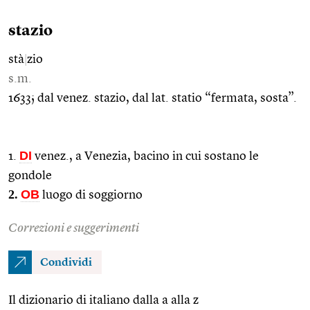
stazio
stà
|
zio
s.m.
1633; dal venez. stazio, dal lat. statio “fermata, sosta”.
DI
1.
venez., a Venezia, bacino in cui sostano le
gondole
2.
OB
luogo di soggiorno
Correzioni e suggerimenti
Condividi
Il dizionario di italiano dalla a alla z