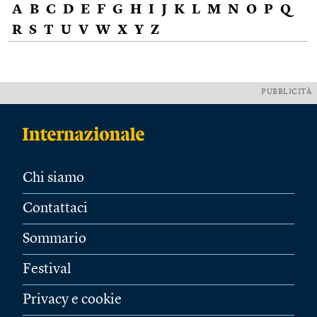
A
B
C
D
E
F
G
H
I
J
K
L
M
N
O
P
Q
R
S
T
U
V
W
X
Y
Z
PUBBLICITÀ
Chi siamo
Contattaci
Sommario
Festival
Privacy e cookie