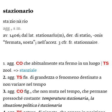
stazionario
sta
|
zio
|
nà
|
rio
agg., s.m.
av. 1406; dal lat. stationarĭu(m), der. di statio, -onis
“fermata, sosta”; nell’accez. 3 cfr. fr. stationnaire.
CO
TS
1. agg.
che abitualmente sta fermo in un luogo
|
zool. =>
stanziale
2.
TS
agg.
fis. di grandezza o fenomeno destinato a
non variare nel tempo
3.
CO
agg.
fig., che non muta nel tempo, che permane
pressoché costante:
temperatura stazionaria
,
la
situazione politica è stazionaria