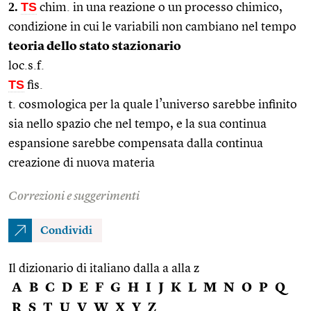
2.
TS
chim. in una reazione o un processo chimico,
condizione in cui le variabili non cambiano nel tempo
teoria dello stato stazionario
loc.s.f.
TS
fis.
t. cosmologica per la quale l’universo sarebbe infinito
sia nello spazio che nel tempo, e la sua continua
espansione sarebbe compensata dalla continua
creazione di nuova materia
Correzioni e suggerimenti
Condividi
Il dizionario di italiano dalla a alla z
A
B
C
D
E
F
G
H
I
J
K
L
M
N
O
P
Q
R
S
T
U
V
W
X
Y
Z