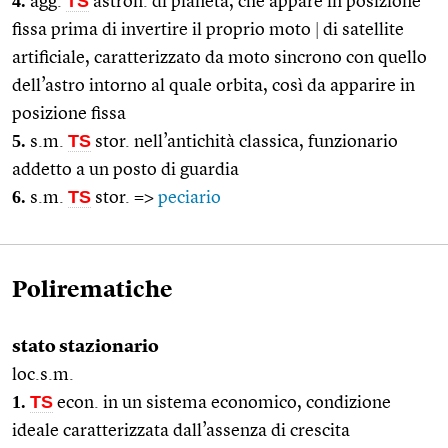
4.
TS
agg.
astron. di pianeta, che appare in posizione
fissa prima di invertire il proprio moto
|
di satellite
artificiale, caratterizzato da moto sincrono con quello
dell’astro intorno al quale orbita, così da apparire in
posizione fissa
5.
TS
s.m.
stor. nell’antichità classica, funzionario
addetto a un posto di guardia
6.
TS
s.m.
stor. =>
peciario
Polirematiche
stato stazionario
loc.s.m.
1.
TS
econ. in un sistema economico, condizione
ideale caratterizzata dall’assenza di crescita