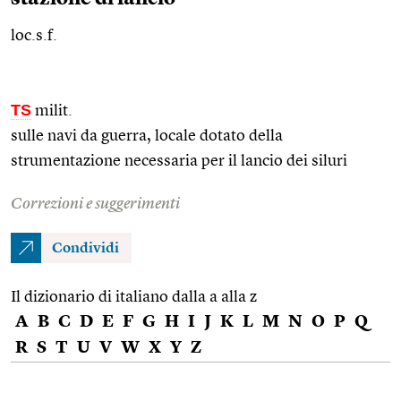
loc.s.f.
TS
milit.
sulle navi da guerra, locale dotato della
strumentazione necessaria per il lancio dei siluri
Correzioni e suggerimenti
Condividi
Il dizionario di italiano dalla a alla z
A
B
C
D
E
F
G
H
I
J
K
L
M
N
O
P
Q
R
S
T
U
V
W
X
Y
Z