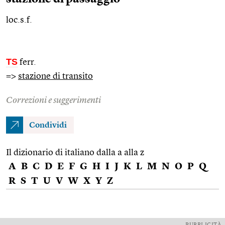
loc.s.f.
TS
ferr.
=>
stazione di transito
Correzioni e suggerimenti
Condividi
Il dizionario di italiano dalla a alla z
A
B
C
D
E
F
G
H
I
J
K
L
M
N
O
P
Q
R
S
T
U
V
W
X
Y
Z