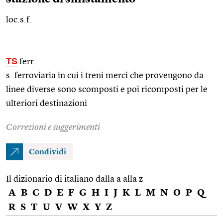
loc.s.f.
TS
ferr.
s. ferroviaria in cui i treni merci che provengono da
linee diverse sono scomposti e poi ricomposti per le
ulteriori destinazioni
Correzioni e suggerimenti
Condividi
Il dizionario di italiano dalla a alla z
A
B
C
D
E
F
G
H
I
J
K
L
M
N
O
P
Q
R
S
T
U
V
W
X
Y
Z