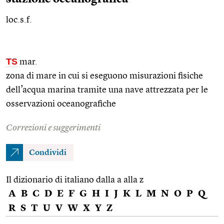
loc.s.f.
TS
mar.
zona di mare in cui si eseguono misurazioni fisiche
dell’acqua marina tramite una nave attrezzata per le
osservazioni oceanografiche
Correzioni e suggerimenti
Condividi
Il dizionario di italiano dalla a alla z
A
B
C
D
E
F
G
H
I
J
K
L
M
N
O
P
Q
R
S
T
U
V
W
X
Y
Z