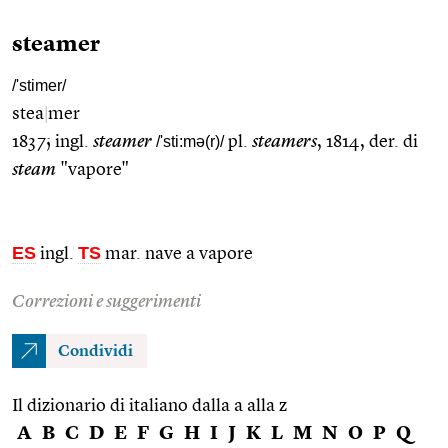
steamer
/'stimer/
stea
|
mer
1837; ingl.
steamer
/'sti:mə(r)/
pl.
steamers
, 1814, der. di
steam
"vapore"
ES
TS
ingl.
mar. nave a vapore
Correzioni e suggerimenti
Condividi
Il dizionario di italiano dalla a alla z
A
B
C
D
E
F
G
H
I
J
K
L
M
N
O
P
Q