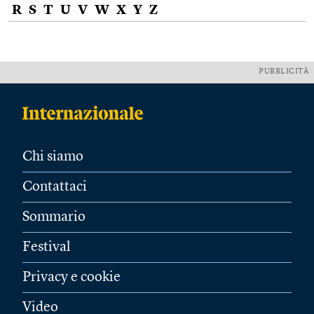
R
S
T
U
V
W
X
Y
Z
PUBBLICITÀ
Chi siamo
Contattaci
Sommario
Festival
Privacy e cookie
Video